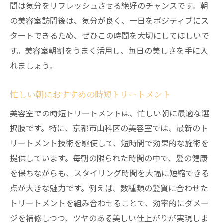
心身をリフレッシュするためのテクニック
間は気分をリフレッシュさせる絶好のチャンスです。朝
の美容室訪問後は、気分が良く、一日をポジティブにス
朝割がもたらす日常の癒し
タートできるため、ぜひこの時間を大切にしてほしいで
美容室で一日の始まりを特別にする理由
す。美容室朝割をうまく活用し、毎日の美しさを手に入
特別な朝を演出する美容室の魅力
れましょう。
朝の訪問がもたらすポジティブ効果
美容室での開始が一日をどう変えるか
忙しい朝におすすめの時短トリートメント
心地よい朝のスタートとその重要性
美容室での時短トリートメントは、忙しい朝に最適な選
一日の活力を高める美容室体験
択肢です。特に、京都市山科区の美容室では、最新のト
特別な朝割で始まる一日
リートメント技術を駆使して、短時間で効果的な施術を
朝割を利用した美容室でのリラクゼーション
提供しています。毎朝の限られた時間の中で、髪の健康
を保ちながらも、スタイリング時間を大幅に短縮できる
朝割メニューで提供されるリラクゼーショ
点が大きな魅力です。例えば、数種類の髪質に合わせた
ン
トリートメントを組み合わせることで、効率的にダメー
自分へのプチ贅沢としての美容室朝割
ジを補修しつつ、ツヤのある美しい仕上がりが実現しま
朝のリラクゼーションの効果とは