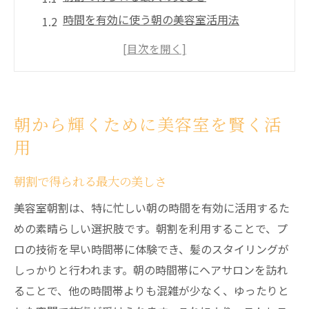
時間を有効に使う朝の美容室活用法
忙しい朝におすすめの時短トリートメント
プロのスタイリストが提供する朝のヘアス
タイル
朝の訪問で得られるリフレッシュ効果
朝から輝くために美容室を賢く活
美容室朝割の予約方法と便利さ
用
京都市山科区で体験する美容室朝割の特典
特典を最大限に活用する方法
朝割で得られる最大の美しさ
朝割で受けられる特別メニュー
美容室朝割は、特に忙しい朝の時間を有効に活用するた
早朝来店の隠れたメリット
めの素晴らしい選択肢です。朝割を利用することで、プ
ロの技術を早い時間帯に体験でき、髪のスタイリングが
京都市山科区限定の朝割特典とは
しっかりと行われます。朝の時間帯にヘアサロンを訪れ
美容室朝割で得られるリラックス効果
ることで、他の時間帯よりも混雑が少なく、ゆったりと
お得な朝割プランの選び方