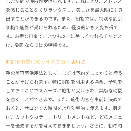
した空間で施術が受けられます。これにより、ストレス
プロの技術で忙しい朝も美しさをキープ
を感じることなくリラックスし、美しさを最大限に引き
忙しい人のためのプロのスタイリング技術
出すことができるのです。また、朝割では、特別な割引
朝の忙しさを軽減するトリートメント
価格で施術が受けられるため、経済的にも大変お得で
ヘアケアのプロフェッショナルが提供する
す。お得な料金で、いつも以上に美しくなれるチャンス
アドバイス
は、朝割ならではの特権です。
時間をかけずに美しさを保つコツ
時間を有効に使う朝の美容室活用法
朝のスタイルを長持ちさせる秘訣
朝の美容室活用法として、まずは予約をしっかりと行う
プロ技術で得られる自信と美しさ
ことが挙げられます。特に朝割を利用する場合、予約を
美容室朝割で心身ともにリフレッシュする方法
しておくことでスムーズに施術が受けられ、無駄な時間
朝割で得られる心地よいスタート
を省くことができます。また、施術内容を事前に決めて
美容室でのリフレッシュ法
おくと、サロンでの時間をより効率的に使えます。例え
朝の訪問で得られる健康効果
ば、カットやカラー、トリートメントなど、どのメニュ
リラクゼーションメニューの紹介
ーを優先するかを考えておきましょう。さらに、朝の時