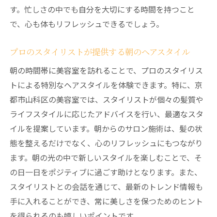
す。忙しさの中でも自分を大切にする時間を持つこと
心と体に優しい朝の美容室体験
で、心も体もリフレッシュできるでしょう。
リラックスした状態で迎える日常
美容室での朝割が提供する癒し
プロのスタイリストが提供する朝のヘアスタイル
京都市の美容室朝割が提供するサービスとは
朝の時間帯に美容室を訪れることで、プロのスタイリス
地域に根差した特別なサービス
トによる特別なヘアスタイルを体験できます。特に、京
朝割で受けられる多様なサービス一覧
都市山科区の美容室では、スタイリストが個々の髪質や
ライフスタイルに応じたアドバイスを行い、最適なスタ
京都市の美容室の魅力的な朝割プラン
イルを提案しています。朝からのサロン施術は、髪の状
プロのサービスがもたらす安心感
態を整えるだけでなく、心のリフレッシュにもつながり
特典満載の朝割サービスの紹介
ます。朝の光の中で新しいスタイルを楽しむことで、そ
京都市で体験する特別な美容室サービス
の日一日をポジティブに過ごす助けとなります。また、
美容室で叶える日常の美しさの秘訣
スタイリストとの会話を通じて、最新のトレンド情報も
日常に取り入れたい美容室の技術
手に入れることができ、常に美しさを保つためのヒント
毎日の美しさを維持する方法
を得られるのも嬉しいポイントです。